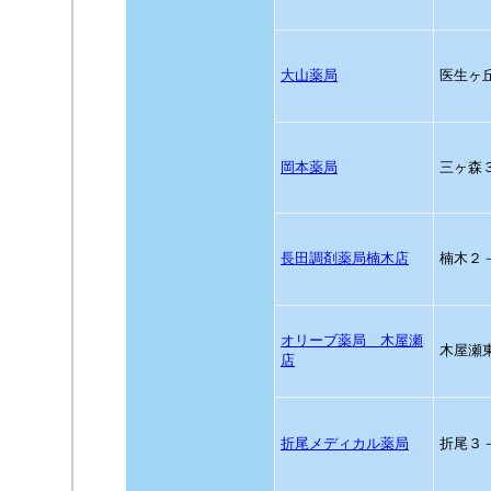
大山薬局
医生ヶ
岡本薬局
三ヶ森
長田調剤薬局楠木店
楠木２
オリーブ薬局 木屋瀬
木屋瀬
店
折尾メディカル薬局
折尾３