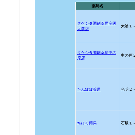
薬局名
タケシタ調剤薬局産医
大浦１
大前店
タケシタ調剤薬局中の
中の原
原店
たんぽぽ薬局
光明２
ちひろ薬局
石坂１