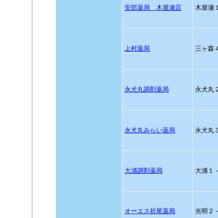
安部薬局 木屋瀬店
木屋瀬
上村薬局
三ヶ森
永犬丸調剤薬局
永犬丸
永犬丸みらい薬局
永犬丸
大浦調剤薬局
大浦１
オーエス折尾薬局
光明２