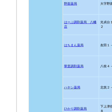
野面薬局
大字野
はーぶ調剤薬局 八幡
光貞台
店
２
はちまん薬局
友田１
華里調剤薬局
八枝４
ハヤシ薬局
北筑２
下上津
ひかり調剤薬局
８