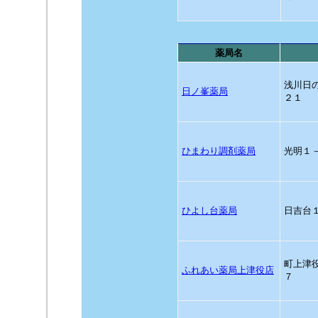
薬局名
浅川日
日ノ峯薬局
２１
ひまわり調剤薬局
光明１
ひよし台薬局
日吉台
町上津
ふれあい薬局上津役店
７