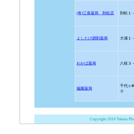
(有)三喜薬局 則松店
則松１
よしたけ調剤薬局
大浦１
わかば薬局
八枝３
千代ヶ
脇園薬局
０
Copyright 2010 Yahata Phar