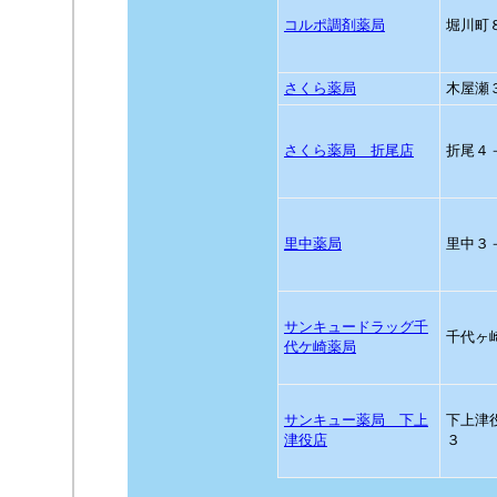
コルポ調剤薬局
堀川町
さくら薬局
木屋瀬
さくら薬局 折尾店
折尾４
里中薬局
里中３
サンキュードラッグ千
千代ヶ
代ケ崎薬局
サンキュー薬局 下上
下上津
津役店
３