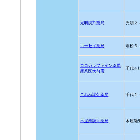
光明調剤薬局
光明２
コーセイ薬局
則松６
ココカラファイン薬局
千代ヶ
産業医大前店
こみね調剤薬局
千代１
木屋瀬調剤薬局
木屋瀬東1