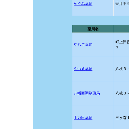
めぐみ薬局
香月中央
薬局名
町上津
やちご薬局
１
やつえ薬局
八枝３
八幡西調剤薬局
八枝３
山万田薬局
三ヶ森