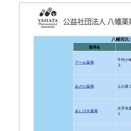
八幡西区(
薬局名
千代ケ
アール薬局
３
あさひ薬局
上の原
大字木
あしびき薬局
１