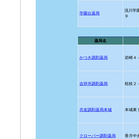
浅川学
学園台薬局
９
薬局名
かつき調剤薬局
岩崎４
吉祥寺調剤薬局
椋枝２
共友調剤薬局本城
本城東
クローバー調剤薬局
香月中