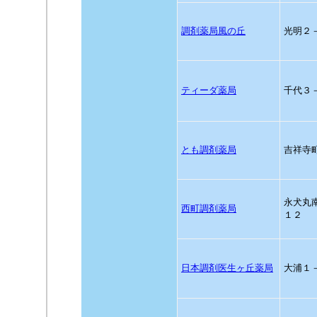
調剤薬局風の丘
光明２
ティーダ薬局
千代３
とも調剤薬局
吉祥寺
永犬丸
西町調剤薬局
１２
日本調剤医生ヶ丘薬局
大浦１