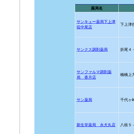
薬局名
サンキュー薬局下上津
下上津
役中尾店
サンクス調剤薬局
折尾４
サンファルマ調剤薬
楠橋上
局 香月店
サン薬局
千代ヶ
新生堂薬局 永犬丸店
八枝５