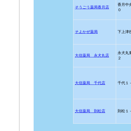
香月中
そうごう薬局香月店
０
そよかぜ薬局
下上津
永犬丸
大信薬局 永犬丸店
２
大信薬局 千代店
千代１
大信薬局 則松店
則松１