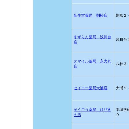
新生堂薬局 則松店
則松２
すずらん薬局 浅川台
浅川台
店
スマイル薬局 永犬丸
八枝３
店
セイコー薬局大浦店
大浦１
そうごう薬局 ひびき
本城学
の店
０