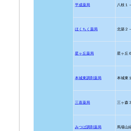
平成薬局
八枝１
ほくちく薬局
北築２
星ヶ丘薬局
星ヶ丘
本城東調剤薬局
本城東
三喜薬局
三ヶ森
みつば調剤薬局
馬場山